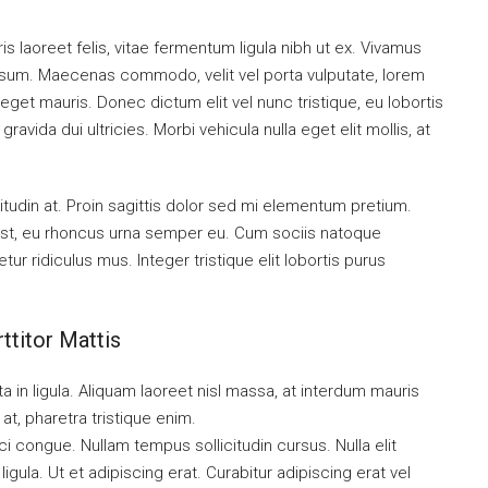
s laoreet felis, vitae fermentum ligula nibh ut ex. Vivamus
ipsum. Maecenas commodo, velit vel porta vulputate, lorem
get mauris. Donec dictum elit vel nunc tristique, eu lobortis
ravida dui ultricies. Morbi vehicula nulla eget elit mollis, at
itudin at. Proin sagittis dolor sed mi elementum pretium.
st, eu rhoncus urna semper eu. Cum sociis natoque
r ridiculus mus. Integer tristique elit lobortis purus
ttitor Mattis
a in ligula. Aliquam laoreet nisl massa, at interdum mauris
l at, pharetra tristique enim.
orci congue. Nullam tempus sollicitudin cursus. Nulla elit
igula. Ut et adipiscing erat. Curabitur adipiscing erat vel