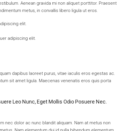
tibulum. Aenean gravida mi non aliquet porttitor. Praesent
dimentum metus, in convallis libero ligula ut eros.
ipiscing elit.
er adipiscing elit.
quam dapibus laoreet purus, vitae iaculis eros egestas ac.
ntum sit amet ligula. Maecenas venenatis eros quis porta
suere Leo Nunc, Eget Mollis Odio Posuere Nec.
ulum nec dolor ac nunc blandit aliquam. Nam at metus non
mi metus. Nam elementum dui id nulla bibendum elementum.