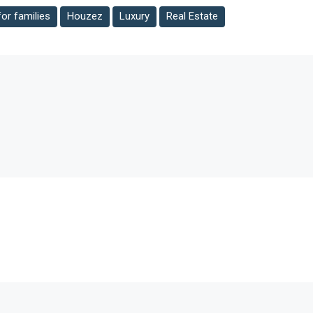
or families
Houzez
Luxury
Real Estate