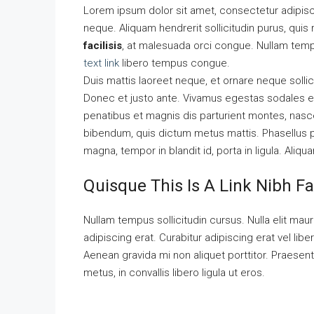
Lorem ipsum dolor sit amet, consectetur adipisci
neque. Aliquam hendrerit sollicitudin purus, qu
facilisis
, at malesuada orci congue. Nullam tempu
text link
libero tempus congue.
Duis mattis laoreet neque, et ornare neque sollic
Donec et justo ante. Vivamus egestas sodales e
penatibus et magnis dis parturient montes, nascetu
bibendum, quis dictum metus mattis. Phasellus p
magna, tempor in blandit id, porta in ligula. Aliqu
Quisque This Is A Link Nibh Fa
Nullam tempus sollicitudin cursus. Nulla elit mauri
adipiscing erat. Curabitur adipiscing erat vel l
Aenean gravida mi non aliquet porttitor. Praesen
metus, in convallis libero ligula ut eros.