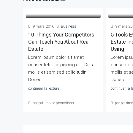
9 mars 2016
Business
9 mars 20
10 Things Your Competitors
5 Tools E
Can Teach You About Real
Estate In
Estate
Using
Lorem ipsum dolor sit amet,
Lorem ipsu
consectetur adipiscing elit. Duis
consectetur
mollis et sem sed sollicitudin.
mollis et s
Donec...
Donec...
continuer la lecture
continuer la l
par patrimoine.promotions
par patrimo