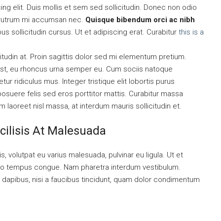
ng elit. Duis mollis et sem sed sollicitudin. Donec non odio
is rutrum mi accumsan nec.
Quisque bibendum orci ac nibh
s sollicitudin cursus. Ut et adipiscing erat. Curabitur
this is a
itudin at. Proin sagittis dolor sed mi elementum pretium.
st, eu rhoncus urna semper eu. Cum sociis natoque
r ridiculus mus. Integer tristique elit lobortis purus
osuere felis sed eros porttitor mattis. Curabitur massa
am laoreet nisl massa, at interdum mauris sollicitudin et.
cilisis At Malesuada
s, volutpat eu varius malesuada, pulvinar eu ligula. Ut et
ibero tempus congue. Nam pharetra interdum vestibulum.
t dapibus, nisi a faucibus tincidunt, quam dolor condimentum