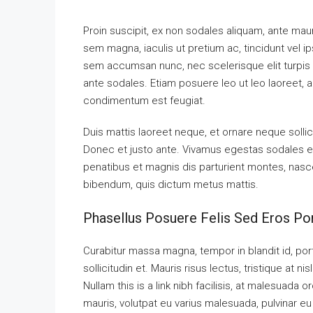
Proin suscipit, ex non sodales aliquam, ante mauri
sem magna, iaculis ut pretium ac, tincidunt vel 
sem accumsan nunc, nec scelerisque elit turpis e
ante sodales. Etiam posuere leo ut leo laoreet, a g
condimentum est feugiat.
Duis mattis laoreet neque, et ornare neque sollic
Donec et justo ante. Vivamus egestas sodales e
penatibus et magnis dis parturient montes, nascetu
bibendum, quis dictum metus mattis.
Phasellus Posuere Felis Sed Eros Por
Curabitur massa magna, tempor in blandit id, port
sollicitudin et. Mauris risus lectus, tristique at nis
Nullam this is a link nibh facilisis, at malesuada 
mauris, volutpat eu varius malesuada, pulvinar eu l