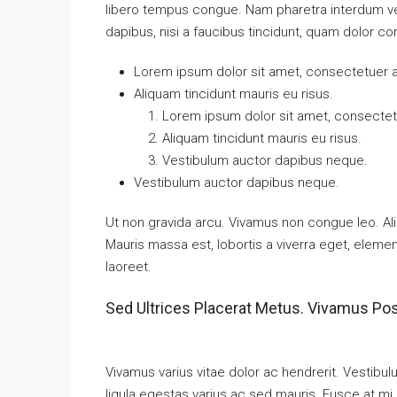
libero tempus congue. Nam pharetra interdum ves
dapibus, nisi a faucibus tincidunt, quam dolor con
Lorem ipsum dolor sit amet, consectetuer ad
Aliquam tincidunt mauris eu risus.
Lorem ipsum dolor sit amet, consectetu
Aliquam tincidunt mauris eu risus.
Vestibulum auctor dapibus neque.
Vestibulum auctor dapibus neque.
Ut non gravida arcu. Vivamus non congue leo. Ali
Mauris massa est, lobortis a viverra eget, eleme
laoreet.
Sed Ultrices Placerat Metus. Vivamus Po
Vivamus varius vitae dolor ac hendrerit. Vestib
ligula egestas varius ac sed mauris. Fusce at 