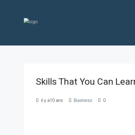
Skills That You Can Lear
il y a10 ans
Business
0