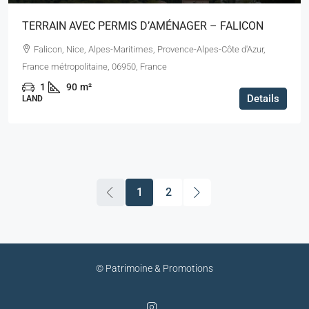
TERRAIN AVEC PERMIS D’AMÉNAGER – FALICON
Falicon, Nice, Alpes-Maritimes, Provence-Alpes-Côte d'Azur,
France métropolitaine, 06950, France
1
90
m²
Details
LAND
1
2
© Patrimoine & Promotions