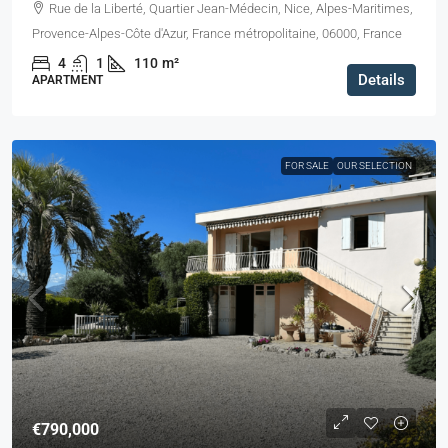
Rue de la Liberté, Quartier Jean-Médecin, Nice, Alpes-Maritimes,
Provence-Alpes-Côte d'Azur, France métropolitaine, 06000, France
4
1
110
m²
Details
APARTMENT
FOR SALE
OUR SELECTION
€790,000