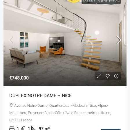
FOR SALE
OUR SELECTION
€748,000
DUPLEX NOTRE DAME – NICE
Avenue Notre-Dame, Quartier Jean-Médecin, Nice, Alpes-
Maritimes, Provence-Alpes-Côte d'Azur, France métropolitaine,
06000, France
1
1
97
m²