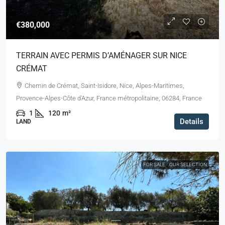
€380,000
TERRAIN AVEC PERMIS D’AMÉNAGER SUR NICE
CRÉMAT
Chemin de Crémat, Saint-Isidore, Nice, Alpes-Maritimes,
Provence-Alpes-Côte d'Azur, France métropolitaine, 06284, France
1
120
m²
Details
LAND
FOR SALE
OUR SELECTION