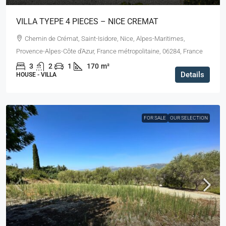
VILLA TYEPE 4 PIECES – NICE CREMAT
Chemin de Crémat, Saint-Isidore, Nice, Alpes-Maritimes,
Provence-Alpes-Côte d'Azur, France métropolitaine, 06284, France
3
2
1
170
m²
Details
HOUSE - VILLA
FOR SALE
OUR SELECTION