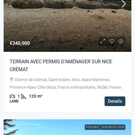
€340,000
TERRAIN AVEC PERMIS D’AMÉNAGER SUR NICE
CRÉMAT
Chemin de Crémat, Saint-Isidore, Nice, Alpes-Maritimes,
Provence-Alpes-Côte d'Azur, France métropolitaine, 06284, France
1
120
m²
Details
LAND
FOR SALE
OUR SELECTION