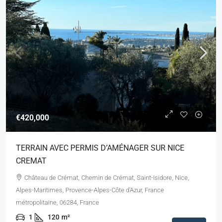
€420,000
TERRAIN AVEC PERMIS D’AMÉNAGER SUR NICE
CREMAT
Château de Crémat, Chemin de Crémat, Saint-Isidore, Nice,
Alpes-Maritimes, Provence-Alpes-Côte d'Azur, France
métropolitaine, 06284, France
1
120
m²