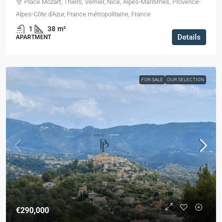
Place Mozart, Thiers, Vernier, Nice, Alpes-Maritimes, Provence-
Alpes-Côte d'Azur, France métropolitaine, France
1
38
m²
Details
APARTMENT
FOR SALE
OUR SELECTION
€290,000