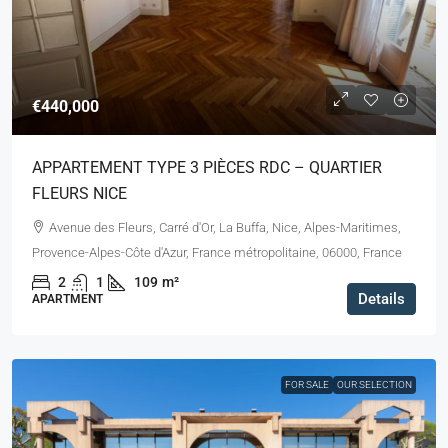
€440,000
APPARTEMENT TYPE 3 PIÈCES RDC – QUARTIER
FLEURS NICE
Avenue des Fleurs, Carré d'Or, La Buffa, Nice, Alpes-Maritimes,
Provence-Alpes-Côte d'Azur, France métropolitaine, 06000, France
2
1
109
m²
Details
APARTMENT
FOR SALE
OUR SELECTION