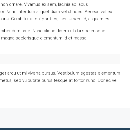
non ornare. Vivamus ex sem, lacinia ac lacus
tor. Nunc interdum aliquet diam vel ultrices. Aenean vel ex
s. Curabitur ut dui porttitor, iaculis sem id, aliquam est.
tus bibendum ante. Nunc aliquet libero ut dui scelerisque
ec magna scelerisque elementum id et massa.
eget arcu ut mi viverra cursus. Vestibulum egestas elementum
 metus, sed vulputate purus tesque at tortor nunc. Donec vel