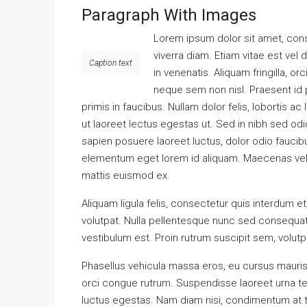
Paragraph With Images
Lorem ipsum dolor sit amet, cons
viverra diam. Etiam vitae est vel
Caption text
in venenatis. Aliquam fringilla, or
neque sem non nisl. Praesent id
primis in faucibus. Nullam dolor felis, lobortis ac
ut laoreet lectus egestas ut. Sed in nibh sed odi
sapien posuere laoreet luctus, dolor odio faucibu
elementum eget lorem id aliquam. Maecenas vel n
mattis euismod ex.
Aliquam ligula felis, consectetur quis interdum e
volutpat. Nulla pellentesque nunc sed consequat
vestibulum est. Proin rutrum suscipit sem, volutpa
Phasellus vehicula massa eros, eu cursus mauris f
orci congue rutrum. Suspendisse laoreet urna tell
luctus egestas. Nam diam nisi, condimentum at tor