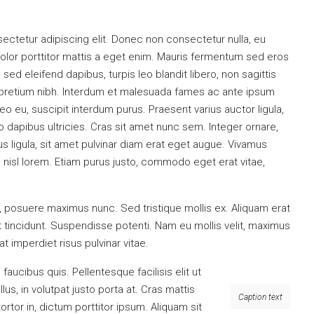
ectetur adipiscing elit. Donec non consectetur nulla, eu
 dolor porttitor mattis a eget enim. Mauris fermentum sed eros
ci sed eleifend dapibus, turpis leo blandit libero, non sagittis
 pretium nibh. Interdum et malesuada fames ac ante ipsum
 leo eu, suscipit interdum purus. Praesent varius auctor ligula,
o dapibus ultricies. Cras sit amet nunc sem. Integer ornare,
s ligula, sit amet pulvinar diam erat eget augue. Vivamus
isl lorem. Etiam purus justo, commodo eget erat vitae,
t, posuere maximus nunc. Sed tristique mollis ex. Aliquam erat
 tincidunt. Suspendisse potenti. Nam eu mollis velit, maximus
t imperdiet risus pulvinar vitae.
aucibus quis. Pellentesque facilisis elit ut
us, in volutpat justo porta at. Cras mattis
Caption text
tor in, dictum porttitor ipsum. Aliquam sit